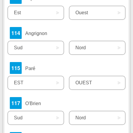
Est
Ouest
114
Angrignon
Sud
Nord
115
Paré
EST
OUEST
117
O'Brien
Sud
Nord