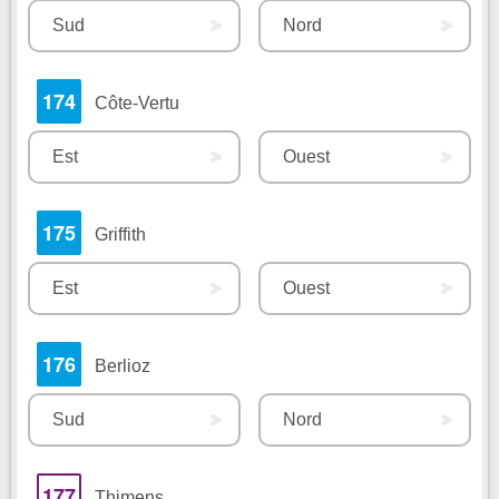
Sud
Nord
174
Côte-Vertu
Est
Ouest
175
Griffith
Est
Ouest
176
Berlioz
Sud
Nord
177
Thimens