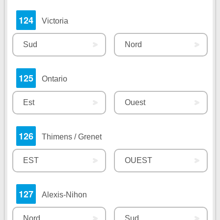
124
Victoria
Sud
Nord
125
Ontario
Est
Ouest
126
Thimens / Grenet
EST
OUEST
127
Alexis-Nihon
Nord
Sud