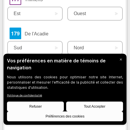
Est
Ouest
179
De l'Acadie
Sud
Nord
180
De Salaberry
Est
Ouest
183
Gouin-Est
Est
Ouest