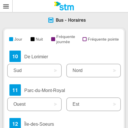
Bus - Horaires
Fréquente
Jour
Nuit
Fréquente pointe
journée
10
De Lorimier
Sud
Nord
11
Parc-du-Mont-Royal
Ouest
Est
12
Île-des-Soeurs