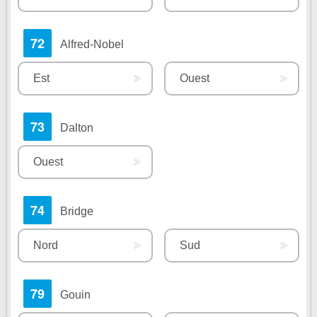
72
Alfred-Nobel
Est
Ouest
73
Dalton
Ouest
74
Bridge
Nord
Sud
79
Gouin