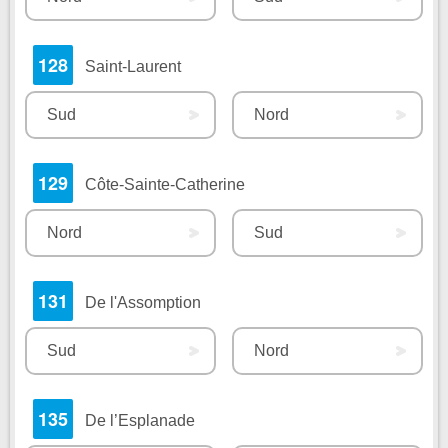
128
Saint-Laurent
Sud
Nord
129
Côte-Sainte-Catherine
Nord
Sud
131
De l'Assomption
Sud
Nord
135
De l’Esplanade