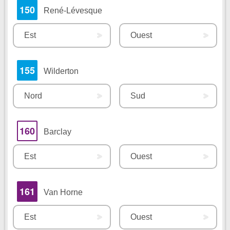
150
René-Lévesque
Est
Ouest
155
Wilderton
Nord
Sud
160
Barclay
Est
Ouest
161
Van Horne
Est
Ouest