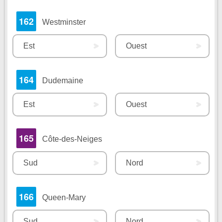
162
Westminster
Est
Ouest
164
Dudemaine
Est
Ouest
165
Côte-des-Neiges
Sud
Nord
166
Queen-Mary
Sud
Nord