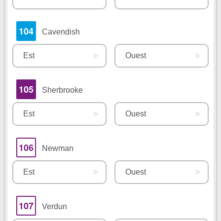
104
Cavendish
Est
Ouest
105
Sherbrooke
Est
Ouest
106
Newman
Est
Ouest
107
Verdun