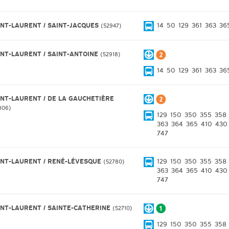
INT-LAURENT / SAINT-JACQUES
14
50
129
361
363
36
52947
INT-LAURENT / SAINT-ANTOINE
52918
14
50
129
361
363
36
INT-LAURENT / DE LA GAUCHETIÈRE
806
129
150
350
355
358
363
364
365
410
430
747
INT-LAURENT / RENÉ-LÉVESQUE
129
150
350
355
358
52780
363
364
365
410
430
747
INT-LAURENT / SAINTE-CATHERINE
52710
129
150
350
355
358