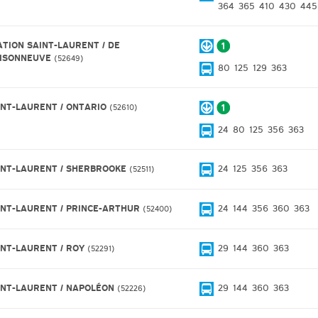
364
365
410
430
445
ATION SAINT-LAURENT / DE
ISONNEUVE
52649
80
125
129
363
INT-LAURENT / ONTARIO
52610
24
80
125
356
363
INT-LAURENT / SHERBROOKE
24
125
356
363
52511
INT-LAURENT / PRINCE-ARTHUR
24
144
356
360
363
52400
INT-LAURENT / ROY
29
144
360
363
52291
INT-LAURENT / NAPOLÉON
29
144
360
363
52226