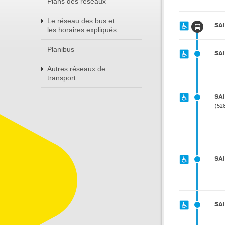
Plans des réseaux
Le réseau des bus et
SA
les horaires expliqués
Planibus
SA
Autres réseaux de
transport
SA
52
SA
SA