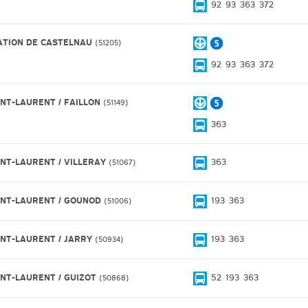
92
93
363
372
ATION DE CASTELNAU
51205
92
93
363
372
INT-LAURENT / FAILLON
51149
363
INT-LAURENT / VILLERAY
363
51067
INT-LAURENT / GOUNOD
193
363
51006
INT-LAURENT / JARRY
193
363
50934
INT-LAURENT / GUIZOT
52
193
363
50868