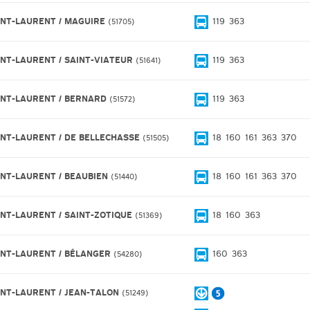
INT-LAURENT / MAGUIRE
119
363
51705
INT-LAURENT / SAINT-VIATEUR
119
363
51641
INT-LAURENT / BERNARD
119
363
51572
INT-LAURENT / DE BELLECHASSE
18
160
161
363
370
51505
INT-LAURENT / BEAUBIEN
18
160
161
363
370
51440
INT-LAURENT / SAINT-ZOTIQUE
18
160
363
51369
INT-LAURENT / BÉLANGER
160
363
54280
INT-LAURENT / JEAN-TALON
51249