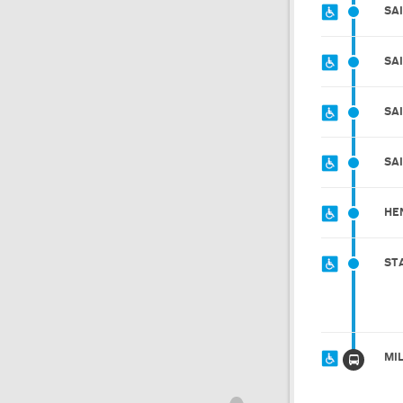
SA
SA
SA
SA
HE
ST
MI