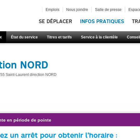
Emplois
Nous joindre
Salle de presse
Espace
SE DÉPLACER
INFOS PRATIQUES
TR
x
État du service
Titres et tarifs
Service à la clientèle
Consei
ction NORD
55 Saint-Laurent direction NORD
nte en période de pointe
ez un arrêt pour obtenir l'horaire :