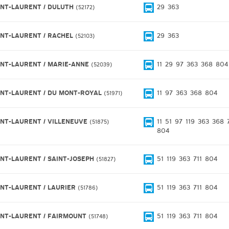
INT-LAURENT / DULUTH
29
363
52172
INT-LAURENT / RACHEL
29
363
52103
INT-LAURENT / MARIE-ANNE
11
29
97
363
368
804
52039
INT-LAURENT / DU MONT-ROYAL
11
97
363
368
804
51971
INT-LAURENT / VILLENEUVE
11
51
97
119
363
368
51875
804
INT-LAURENT / SAINT-JOSEPH
51
119
363
711
804
51827
INT-LAURENT / LAURIER
51
119
363
711
804
51786
INT-LAURENT / FAIRMOUNT
51
119
363
711
804
51748