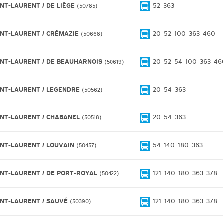
INT-LAURENT / DE LIÈGE
52
363
50785
INT-LAURENT / CRÉMAZIE
20
52
100
363
460
50668
INT-LAURENT / DE BEAUHARNOIS
20
52
54
100
363
46
50619
INT-LAURENT / LEGENDRE
20
54
363
50562
INT-LAURENT / CHABANEL
20
54
363
50518
INT-LAURENT / LOUVAIN
54
140
180
363
50457
INT-LAURENT / DE PORT-ROYAL
121
140
180
363
378
50422
INT-LAURENT / SAUVÉ
121
140
180
363
378
50390