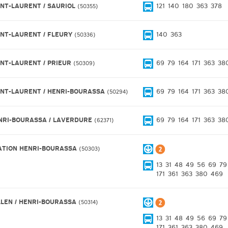
INT-LAURENT / SAURIOL
121
140
180
363
378
50355
INT-LAURENT / FLEURY
140
363
50336
INT-LAURENT / PRIEUR
69
79
164
171
363
38
50309
INT-LAURENT / HENRI-BOURASSA
69
79
164
171
363
38
50294
NRI-BOURASSA / LAVERDURE
69
79
164
171
363
38
62371
ATION HENRI-BOURASSA
50303
13
31
48
49
56
69
79
171
361
363
380
469
LLEN / HENRI-BOURASSA
50314
13
31
48
49
56
69
79
171
361
363
380
469