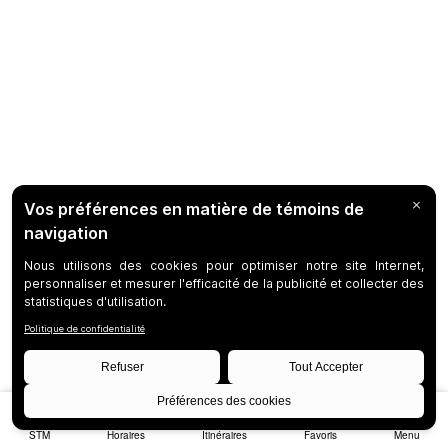
STM
Horaires
Itinéraires
Favoris
Menu