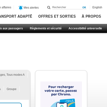
 affaires
English
Mes alertes
ANSPORT ADAPTÉ
OFFRES ET SORTIES
À PROPOS
ls aux passagers
Règlements et sécurité
Accessibilité universelle
ges, Tous modes A
A
Groupe