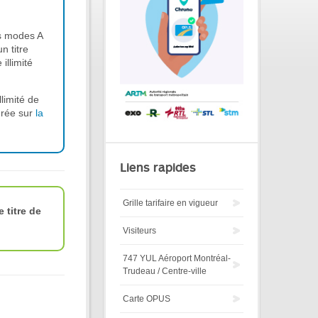
us modes A
n titre
 illimité
llimité de
urée sur
la
Liens rapides
Grille tarifaire en vigueur
 titre de
Visiteurs
747 YUL Aéroport Montréal-
Trudeau / Centre-ville
Carte OPUS