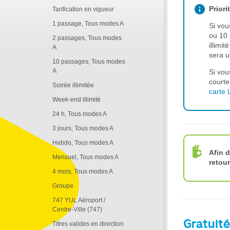
Priori
Tarification en vigueur
1 passage, Tous modes A
Si vou
ou 10 
2 passages, Tous modes
illimit
A
sera u
10 passages, Tous modes
A
Si vou
courte
Soirée illimitée
carte 
Week-end illimité
24 h, Tous modes A
3 jours, Tous modes A
Hebdo, Tous modes A
Afin d
Mensuel, Tous modes A
retou
4 mois, Tous modes A
Groupe
747 YUL Aéroport /
Centre-Ville (747)
Gratuit
Titres valides en direction