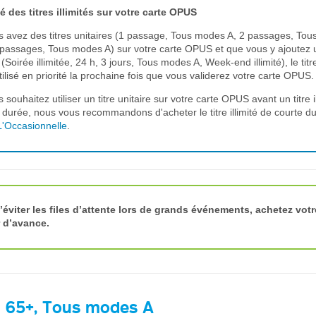
té des titres illimités sur votre carte OPUS
s avez des titres unitaires (1 passage, Tous modes A, 2 passages, To
passages, Tous modes A) sur votre carte OPUS et que vous y ajoutez u
é (Soirée illimitée, 24 h, 3 jours, Tous modes A, Week-end illimité), le titre
tilisé en priorité la prochaine fois que vous validerez votre carte OPUS.
s souhaitez utiliser un titre unitaire sur votre carte OPUS avant un titre i
 durée, nous vous recommandons d'acheter le titre illimité de courte d
L'Occasionnelle
.
’éviter les files d’attente lors de grands événements, achetez votre
r d’avance.
é 65+, Tous modes A