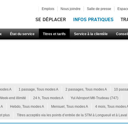
Emplois
Nous joindre
Salle de presse
Espace
SE DÉPLACER
INFOS PRATIQUES
TR
x
État du service
Titres et tarifs
Service à la clientèle
Consei
modes A
1 passage, Tous modes A
2 passages, Tous modes A
10 passa
Week-end illimité
24 h, Tous modes A
Yul Aéroport Mtl-Trudeau (747)
 A
Hebdo, Tous modes A
Mensuel, Tous modes A
4 mois, Tous modes 
et plus
Titres acceptés via les points d’entrée de la STM à Longueuil et à Laval