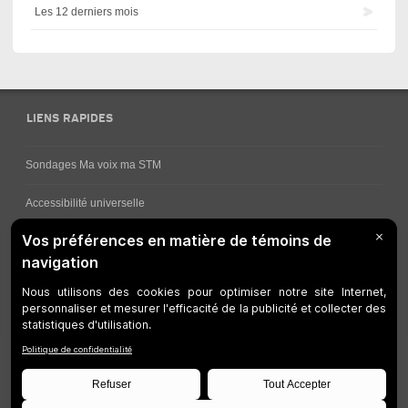
Les 12 derniers mois
LIENS RAPIDES
Sondages Ma voix ma STM
Accessibilité universelle
Comment obtenir vos horaires de bus
Service à la clientèle
Travaux en cours
Réseau bus
Réseau métro
Notes juridiques
Gestion des témoins
Développeurs
Accessibilité Web
Plan du site