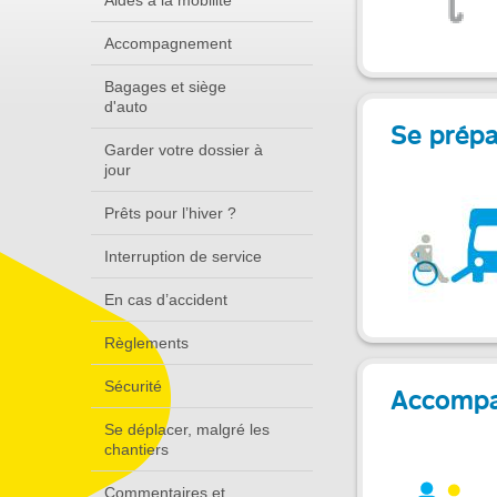
Aides à la mobilité
Accompagnement
Bagages et siège
d'auto
Se prép
Garder votre dossier à
jour
Prêts pour l’hiver ?
Interruption de service
En cas d’accident
Règlements
Sécurité
Accomp
Se déplacer, malgré les
chantiers
Commentaires et