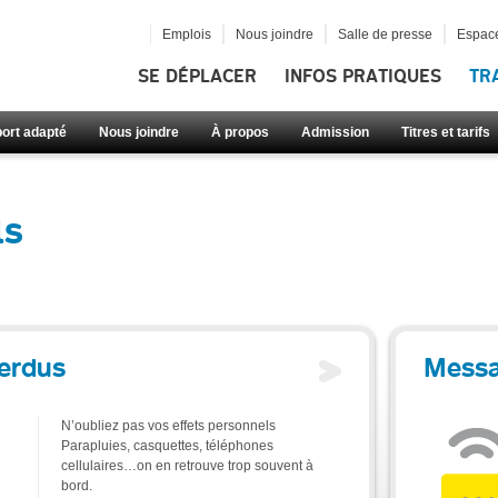
Emplois
Nous joindre
Salle de presse
Espace
SE DÉPLACER
INFOS PRATIQUES
TR
ort adapté
Nous joindre
À propos
Admission
Titres et tarifs
ls
erdus
Messa
N’oubliez pas vos effets personnels
Parapluies, casquettes, téléphones
cellulaires…on en retrouve trop souvent à
bord.