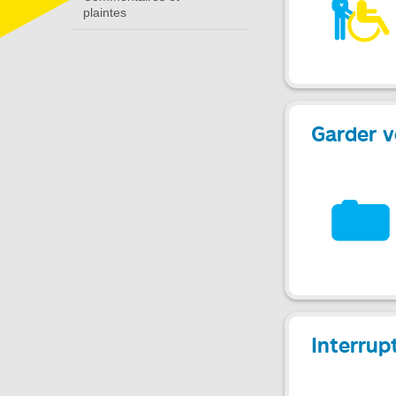
plaintes
Garder v
Interrup