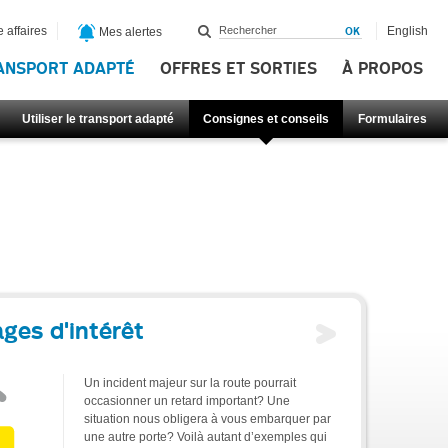
 affaires
English
Mes alertes
ANSPORT ADAPTÉ
OFFRES ET SORTIES
À PROPOS
Utiliser le transport adapté
Consignes et conseils
Formulaires
ges d'intérêt
Un incident majeur sur la route pourrait
occasionner un retard important? Une
situation nous obligera à vous embarquer par
une autre porte? Voilà autant d’exemples qui