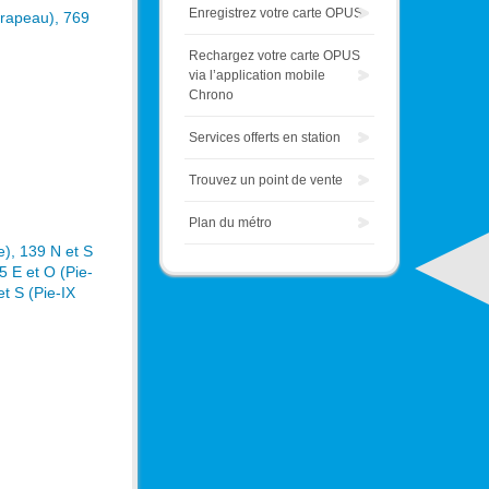
Enregistrez votre carte OPUS
Drapeau), 769
Rechargez votre carte OPUS
via l’application mobile
Chrono
Services offerts en station
Trouvez un point de vente
Plan du métro
e), 139 N et S
5 E et O (Pie-
t S (Pie-IX