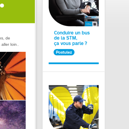
es, de
ller loin..