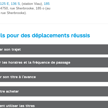
 125 E, 136 S
, (station Viau),
185
4750, rue Sherbrooke, 185 o (au
 rue Sherbrooke).
ils pour des déplacements réussis
er son trajet
er les horaires et la fréquence de passage
r son titre à l'avance
itre acheter
t utiliser les titres