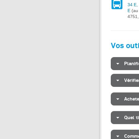
34 E,
E
(au 
4751,
Vos out
Planifi
Vérifi
Achete
Quel t
Commen