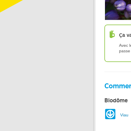
Ça v
Avec l
passe 
Comment
Biodôme
Viau