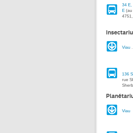
34 E,
E
(au 
4751,
Insectari
Viau
136 S
rue S
Sherb
Planétar
Viau