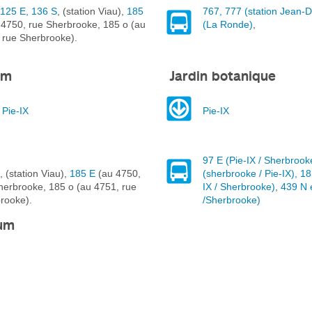
 125 E, 136 S
, (station Viau),
185
767, 777 (station Jean-
4750, rue Sherbrooke, 185 o (au
(La Ronde)
,
 rue Sherbrooke).
um
Jardin botanique
.
Pie-IX
Pie-IX
97 E (Pie-IX / Sherbrook
, (station Viau),
185 E
(au 4750,
(sherbrooke / Pie-IX), 18
herbrooke, 185 o (au 4751, rue
IX / Sherbrooke)
,
439 N e
rooke).
/Sherbrooke)
ium