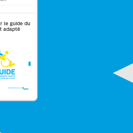
r le guide du
t adapté