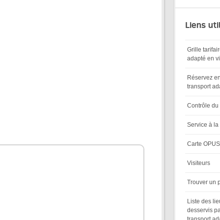
Liens uti
Grille tarifa
adapté en v
Réservez en
transport ad
Contrôle du
Service à la 
Carte OPUS 
Visiteurs
Trouver un p
Liste des li
desservis pa
transport ad