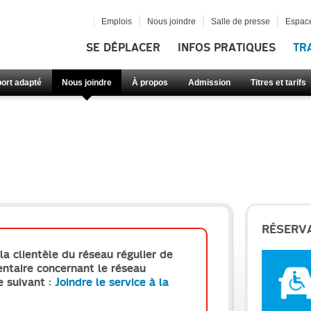
Emplois
Nous joindre
Salle de presse
Espace
SE DÉPLACER
INFOS PRATIQUES
TR
ort adapté
Nous joindre
À propos
Admission
Titres et tarifs
RÉSERV
 la clientèle du réseau régulier de
taire concernant le réseau
re suivant :
Joindre le service à la