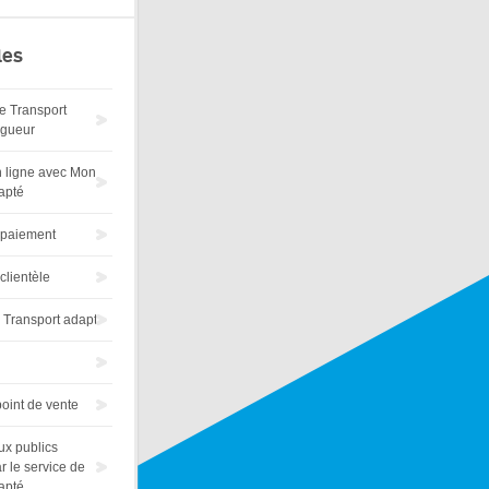
les
ire Transport
igueur
 ligne avec Mon
apté
 paiement
clientèle
Transport adapt
oint de vente
eux publics
r le service de
apté