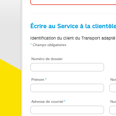
d’écran.
Nous
vous
recommandons
de
Écrire au Service à la clientè
nous
téléphoner
au
Identification du client du Transport adapté
numéro
514
*
Champs obligatoires
786-
4636
Numéro de dossier
option
6
puis
option
1.
Prénom
*
No
Adresse de courriel
*
Num