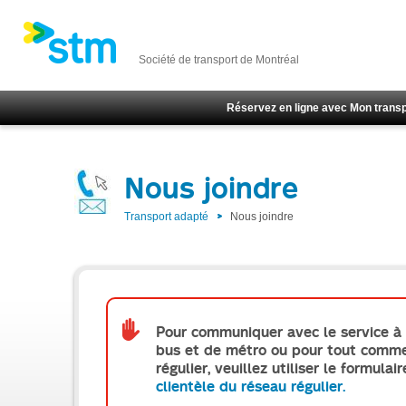
Société de transport de Montréal
Réservez en ligne avec Mon transp
Nous joindre
Transport adapté
Nous joindre
Le
formulaire
comporte
Pour communiquer avec le
service à
des
bus et de métro
ou pour tout commen
embuches
régulier, veuillez utiliser le formulai
aux
clientèle du réseau régulier.
lecteurs