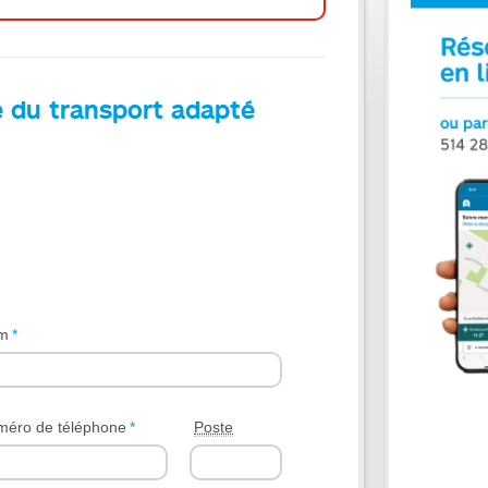
le du transport adapté
m
*
éro de téléphone
*
Poste