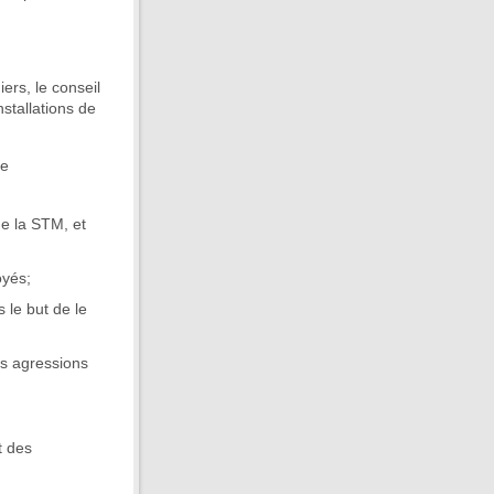
iers, le conseil
stallations de
ue
de la STM, et
oyés;
 le but de le
les agressions
t des