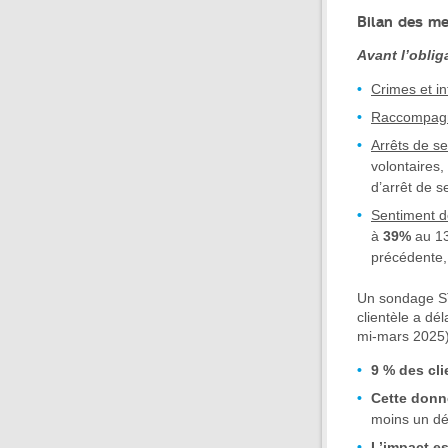
Bilan des me
Avant l’oblig
Crimes et in
Raccompagne
Arrêts de se
volontaires,
d’arrêt de s
Sentiment d
à
39%
au 13
précédente, 
Un sondage ST
clientèle a dé
mi-mars 2025)
9 % des cli
Cette donn
moins un d
L’impact es