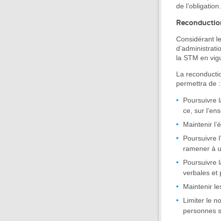
de l’obligation.
Reconduction
Considérant les
d’administrati
la STM en vigu
La reconductio
permettra de :
Poursuivre l
ce, sur l’en
Maintenir l’
Poursuivre l
ramener à un
Poursuivre l
verbales et
Maintenir le
Limiter le n
personnes su