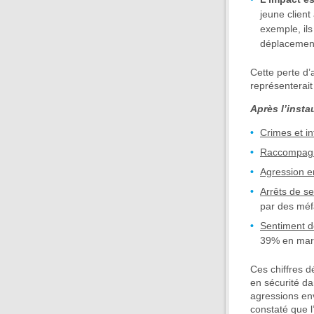
jeune client
exemple, ils
déplacement,
Cette perte d
représenterai
Après l’instau
Crimes et in
Raccompagne
Agression e
Arrêts de se
par des méfa
Sentiment d
39% en mar
Ces chiffres d
en sécurité da
agressions en
constaté que l’