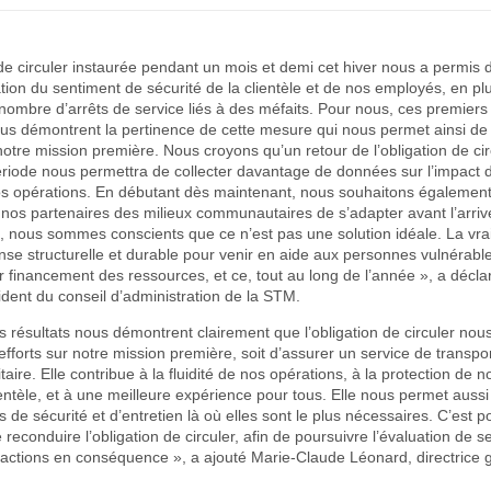
 de circuler instaurée pendant un mois et demi cet hiver nous a permis d
on du sentiment de sécurité de la clientèle et de nos employés, en pl
nombre d’arrêts de service liés à des méfaits. Pour nous, ces premiers 
ous démontrent la pertinence de cette mesure qui nous permet ainsi de
notre mission première. Nous croyons qu’un retour de l’obligation de ci
riode nous permettra de collecter davantage de données sur l’impact d
s opérations. En débutant dès maintenant, nous souhaitons également
 nos partenaires des milieux communautaires de s’adapter avant l’arri
it, nous sommes conscients que ce n’est pas une solution idéale. La vra
nse structurelle et durable pour venir en aide aux personnes vulnérab
r financement des ressources, et ce, tout au long de l’année », a décla
ident du conseil d’administration de la STM.
 résultats nous démontrent clairement que l’obligation de circuler no
efforts sur notre mission première, soit d’assurer un service de transport
itaire. Elle contribue à la fluidité de nos opérations, à la protection de 
ientèle, et à une meilleure expérience pour tous. Elle nous permet auss
 de sécurité et d’entretien là où elles sont le plus nécessaires. C’est 
 reconduire l’obligation de circuler, afin de poursuivre l’évaluation de s
actions en conséquence », a ajouté Marie-Claude Léonard, directrice 