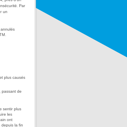
nsécurité. Par
er un
 annulés
STM.
et plus causés
, passant de
 sentir plus
ire les
ain ont
 depuis la fin