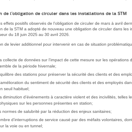
 de l’obligation de circuler dans les installations de la STM
 effets positifs observés de l'obligation de circuler de mars à avril dern
on de la STM a adopté de nouveau une obligation de circuler dans les in
eur du 18 juin 2025 au 30 avril 2026.
n de levier additionnel pour intervenir en cas de situation problématiq
a collecte de données sur l’impact de cette mesure sur les opérations 
semble de la période hivernale;
équilibre des stations pour préserver la sécurité des clients et des empl
’amélioration du sentiment de sécurité des clients et des employés dans
 seuil habituel;
a diminution d’événements à caractère violent et des incivilités, telles 
 physiques sur les personnes présentes en station;
s normes de salubrité par la réduction des enjeux sanitaires;
ombre d’interruptions de service causé par des méfaits volontaires, don
r la voie ou en tunnel;