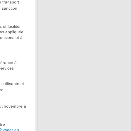
u transport
e sanction
et faciliter
pas appliquée
tensions et à
inérance à
Services
 suffisante et
re.
but novembre à
dre
Voyager en