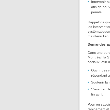
Intervenir a
afin de pouv
pénale.
Rappelons que c
les interventi
systématiquemen
maintenir l'équ
Demandes au
Dans une persp
Montréal, la 
sociaux, afin d
Ouvrir des r
répondant a
Soutenir la
S'assurer d
fin avril.
Pour en savoir
rapidement et