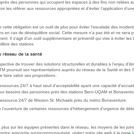
uprès des personnes qui occupent les espaces à des fins non reliées a
oir les référer aux ressources appropriées et d’éviter l’application d’un
ette obligation est un outil de plus pour éviter l'escalade des incidents 
ons en cas de déséquilibre social. Cette mesure n’a pas été et ne sera 
t. Il s'agit d'un outil supplémentaire et préventif qui vise à éviter les 
ilibre des stations.
 réseau de la santé
ective de trouver des solutions structurelles et durables à l’enjeu d’it
STM poursuit ses représentations auprès du réseau de la Santé et des 
e faire valoir ses propositions :
essources 24/7 à haut seuil d’acceptabilité ayant une capacité d'accueil
ux besoins des personnes près des stations Berri-UQAM et Bonaventu
 ressource 24/7 de Mission St. Michaels près du métro Bonaventure.
e l’ouverture de certaines ressources d’hébergement d’urgence de dé
 plus sur les équipes présentes dans le réseau, les moyens de les join
 notre approche sociocommunautaire, visitez notre site web à la page