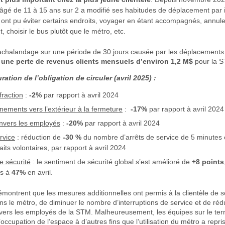
 âgé de 11 à 15 ans sur 2 a modifié ses habitudes de déplacement par i
 ont pu éviter certains endroits, voyager en étant accompagnés, annul
 choisir le bus plutôt que le métro, etc.
’achalandage sur une période de 30 jours causée par les déplacements
t
une perte de revenus clients mensuels d’environ 1,2 M$
pour la 
ration de l’obligation de circuler (avril 2025) :
fraction
:
-2%
par rapport à avril 2024
ments vers l’extérieur à la fermeture
:
-17%
par rapport à avril 2024
nvers les employés
:
-20%
par rapport à avril 2024
rvice
: réduction de
-30 %
du nombre d’arrêts de service de 5 minutes 
its volontaires, par rapport à avril 2024
e sécurité
: le sentiment de sécurité global s’est amélioré de
+8 points
s à
47%
en avril.
émontrent que les mesures additionnelles ont permis à la clientèle de se
ns le métro, de diminuer le nombre d’interruptions de service et de rédu
vers les employés de la STM. Malheureusement, les équipes sur le terr
occupation de l’espace à d’autres fins que l’utilisation du métro a repris