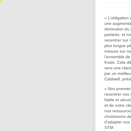
« L’obligation
une augmentati
diminution du 
parlants, et n
recentrer sur 
plus longue pé
mesure sur no
l’ensemble de
froids. Cela d
sera une répo
par un meilleu
Caldwell, prés
« Nos premiers
recentrer nos 
fiable et sécur
et de notre cl
nos ressources
choisissons de
d’adapter nos 
STM.