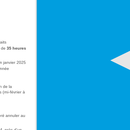
aits
s de
35 heures
n janvier 2025
année
n de la
s (mi-février à
déré annuler au
4, près d’un