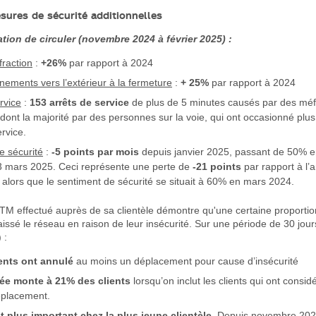
sures de sécurité additionnelles
ation de circuler (novembre 2024 à février 2025) :
fraction
:
+26%
par rapport à 2024
ments vers l’extérieur à la fermeture
:
+ 25%
par rapport à 2024
rvice
:
153 arrêts de service
de plus de 5 minutes causés par des méf
 dont la majorité par des personnes sur la voie, qui ont occasionné plu
ervice.
e sécurité
:
-5 points par mois
depuis janvier 2025, passant de 50% e
 mars 2025. Ceci représente une perte de
-21 points
par rapport à l’
alors que le sentiment de sécurité se situait à 60% en mars 2024.
M effectué auprès de sa clientèle démontre qu'une certaine proportio
laissé le réseau en raison de leur insécurité. Sur une période de 30 jour
 :
ents ont annulé
au moins un déplacement pour cause d’insécurité
ée monte à 21% des clients
lorsqu’on inclut les clients qui ont consi
éplacement.
t plus important chez la plus jeune clientèle
. Depuis novembre 202