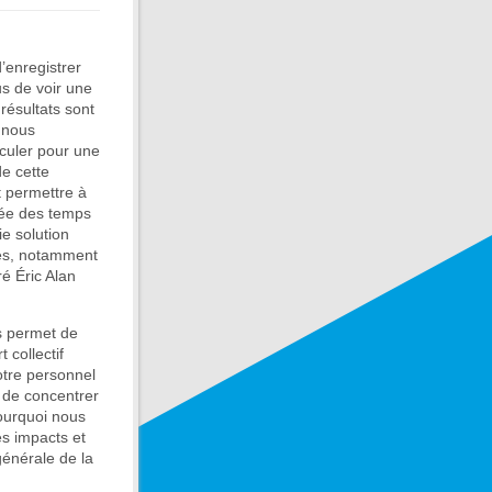
’enregistrer
us de voir une
résultats sont
 nous
rculer pour une
e cette
 permettre à
vée des temps
ie solution
les, notamment
ré Éric Alan
us permet de
 collectif
notre personnel
i de concentrer
pourquoi nous
es impacts et
générale de la