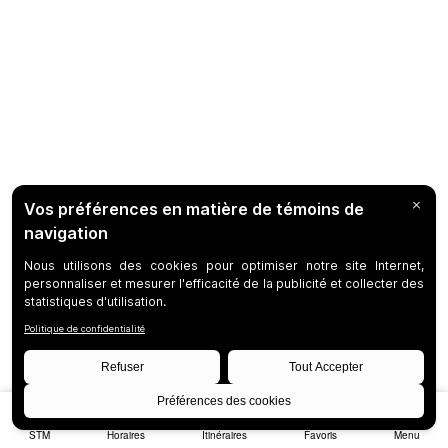
STM
Horaires
Itinéraires
Favoris
Menu