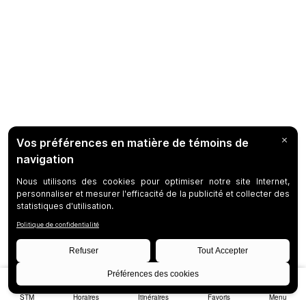
STM
Horaires
Itinéraires
Favoris
Menu