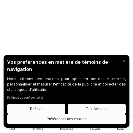
STM
Horaires
Itinéraires
Favoris
Menu