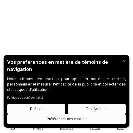
STM
Horaires
Itinéraires
Favoris
Menu