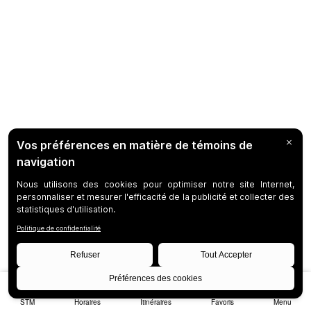
STM
Horaires
Itinéraires
Favoris
Menu