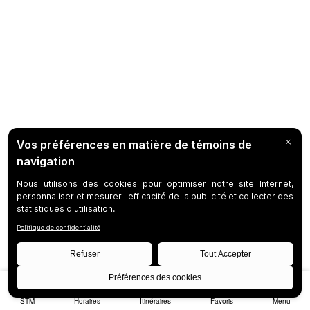
STM
Horaires
Itinéraires
Favoris
Menu