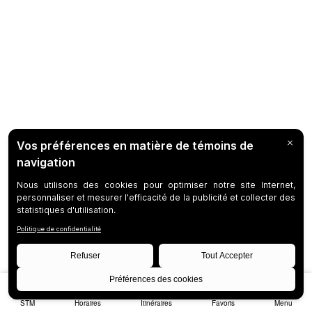
STM
Horaires
Itinéraires
Favoris
Menu