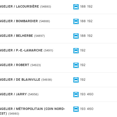
NGELIER / LACOURSIÈRE
188
192
54880
NGELIER / BOMBARDIER
188
192
54888
NGELIER / BELHERBE
188
192
54897
NGELIER / P.-E.-LAMARCHE
192
54911
NGELIER / ROBERT
192
54923
NGELIER / DE BLAINVILLE
192
54938
NGELIER / JARRY
193
460
54956
NGELIER / MÉTROPOLITAIN (COIN NORD-
193
460
EST)
54980