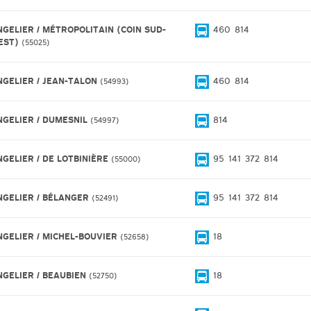
NGELIER / MÉTROPOLITAIN (COIN SUD-
460
814
EST)
55025
NGELIER / JEAN-TALON
460
814
54993
NGELIER / DUMESNIL
814
54997
NGELIER / DE LOTBINIÈRE
95
141
372
814
55000
NGELIER / BÉLANGER
95
141
372
814
52491
NGELIER / MICHEL-BOUVIER
18
52658
NGELIER / BEAUBIEN
18
52750