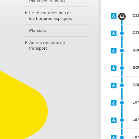
Plans des réseaux
Le réseau des bus et
OZ
les horaires expliqués
Planibus
OZ
Autres réseaux de
transport
GO
GO
GO
LA
LA
LA