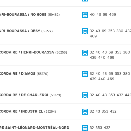
NRI-BOURASSA / NO 6085
40
43
69
469
59462
NRI-BOURASSA / DÉSY
32
43
69
353
380
43
55277
469
CORDAIRE / HENRI-BOURASSA
32
40
43
69
353
380
55258
439
440
469
CORDAIRE / D'AMOS
32
40
43
69
353
380
55270
439
440
469
CORDAIRE / DE CHARLEROI
32
40
43
353
432
44
55279
CORDAIRE / INDUSTRIEL
32
43
353
432
55284
RE SAINT-LÉONARD-MONTRÉAL-NORD
32
353
432