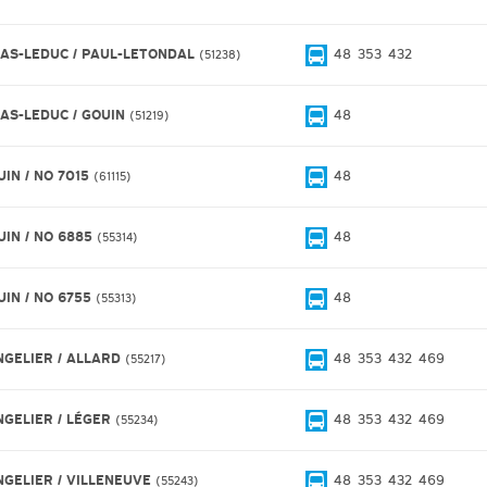
IAS-LEDUC / PAUL-LETONDAL
48
353
432
51238
IAS-LEDUC / GOUIN
48
51219
UIN / NO 7015
48
61115
UIN / NO 6885
48
55314
UIN / NO 6755
48
55313
NGELIER / ALLARD
48
353
432
469
55217
NGELIER / LÉGER
48
353
432
469
55234
NGELIER / VILLENEUVE
48
353
432
469
55243