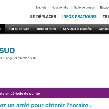
Emplois
Nous joindre
Salle de presse
Espace
SE DÉPLACER
INFOS PRATIQUES
TR
x
État du service
Titres et tarifs
Service à la clientèle
Consei
 SUD
33 Langelier direction SUD
nte en période de pointe
ez un arrêt pour obtenir l'horaire :