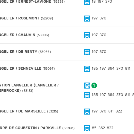
NGELIER / ERNEST-LAVIGNE
18
197
370
52838
NGELIER / ROSEMONT
197
370
52939
NGELIER / CHAUVIN
197
370
53006
NGELIER / DE RENTY
197
370
53066
NGELIER / SENNEVILLE
185
197
364
370
811
53097
ATION LANGELIER (LANGELIER /
ERBROOKE)
53153
185
197
364
370
811
NGELIER / DE MARSEILLE
197
370
811
822
53215
ERRE-DE COUBERTIN / PARKVILLE
85
362
822
53268