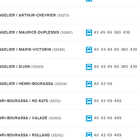
NGELIER / ARTHUR-CHEVRIER
55273
NGELIER / MAURICE-DUPLESSIS
43
49
69
380
439
55287
NGELIER / MARIE-VICTORIN
40
43
49
69
380
439
55298
NGELIER / DIJON
40
43
49
69
380
439
55303
NGELIER / HENRI-BOURASSA
40
43
69
55304
NRI-BOURASSA / NO 6475
40
43
69
469
55312
NRI-BOURASSA / VALADE
40
43
69
469
55300
NRI-BOURASSA / ROLLAND
40
43
69
469
55292