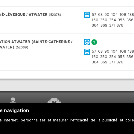
NÉ-LÉVESQUE / ATWATER
57
63
90
104
108
138
52078
150
350
354
355
356
364
369
371
376
ATION ATWATER (SAINTE-CATHERINE /
WATER)
52069
57
63
90
104
108
138
150
350
354
355
356
364
369
371
376
SERVICE À LA
TRAVAUX EN COURS
CLIENTÈLE