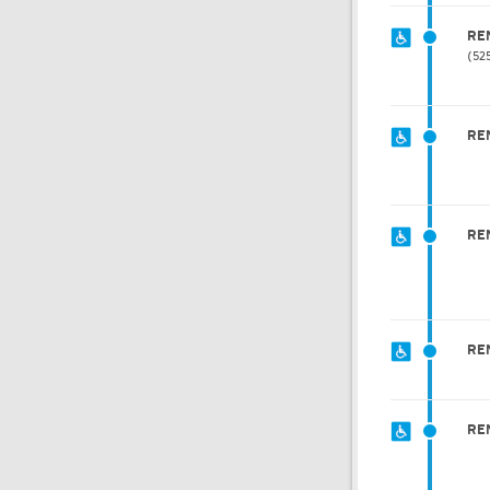
RE
52
RE
RE
RE
RE