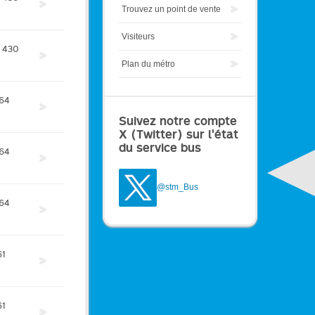
Trouvez un point de vente
Visiteurs
430
Plan du métro
64
Suivez notre compte
X (Twitter) sur l'état
du service bus
64
@stm_Bus
64
61
61