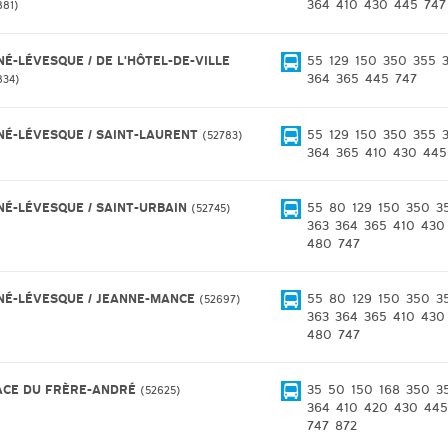
364
410
430
445
747
881
NÉ-LÉVESQUE / DE L'HÔTEL-DE-VILLE
55
129
150
350
355
364
365
445
747
834
NÉ-LÉVESQUE / SAINT-LAURENT
55
129
150
350
355
52783
364
365
410
430
445
NÉ-LÉVESQUE / SAINT-URBAIN
55
80
129
150
350
3
52745
363
364
365
410
430
480
747
NÉ-LÉVESQUE / JEANNE-MANCE
55
80
129
150
350
3
52697
363
364
365
410
430
480
747
ACE DU FRÈRE-ANDRÉ
35
50
150
168
350
3
52625
364
410
420
430
445
747
872