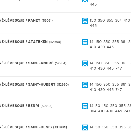
445
NÉ-LÉVESQUE / PANET
150
350
355
364
410
53031
445
NÉ-LÉVESQUE / ATATEKEN
14
150
350
355
361
3
52980
410
430
445
NÉ-LÉVESQUE / SAINT-ANDRÉ
14
150
350
355
361
3
52954
410
430
445
747
NÉ-LÉVESQUE / SAINT-HUBERT
14
150
350
355
361
3
52930
410
430
445
747
NÉ-LÉVESQUE / BERRI
14
50
150
350
355
3
52905
364
410
430
445
747
NÉ-LÉVESQUE / SAINT-DENIS (CHUM)
14
50
150
350
355
3