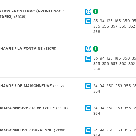
ATION FRONTENAC (FRONTENAC /
TARIO)
54039
85
94
125
185
350
3
355
356
357
360
362
368
 HAVRE / LA FONTAINE
53075
85
94
125
185
350
3
355
356
357
360
362
368
 HAVRE / DE MAISONNEUVE
34
94
350
353
355
3
53112
364
 MAISONNEUVE / D'IBERVILLE
34
94
350
353
355
3
53104
364
 MAISONNEUVE / DUFRESNE
34
94
350
353
355
3
53090
364