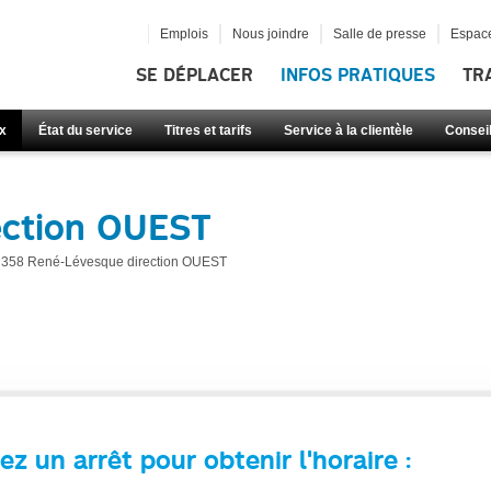
Emplois
Nous joindre
Salle de presse
Espace
SE DÉPLACER
INFOS PRATIQUES
TR
x
État du service
Titres et tarifs
Service à la clientèle
Consei
ection OUEST
358 René-Lévesque direction OUEST
ez un arrêt pour obtenir l'horaire :