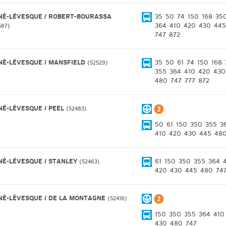
NÉ-LÉVESQUE / ROBERT-BOURASSA
35
50
74
150
168
35
364
410
420
430
445
587
747
872
NÉ-LÉVESQUE / MANSFIELD
35
50
61
74
150
168
52529
355
364
410
420
430
480
747
777
872
NÉ-LÉVESQUE / PEEL
52483
50
61
150
350
355
3
410
420
430
445
48
NÉ-LÉVESQUE / STANLEY
61
150
350
355
364
52463
420
430
445
480
74
NÉ-LÉVESQUE / DE LA MONTAGNE
52416
150
350
355
364
410
430
480
747