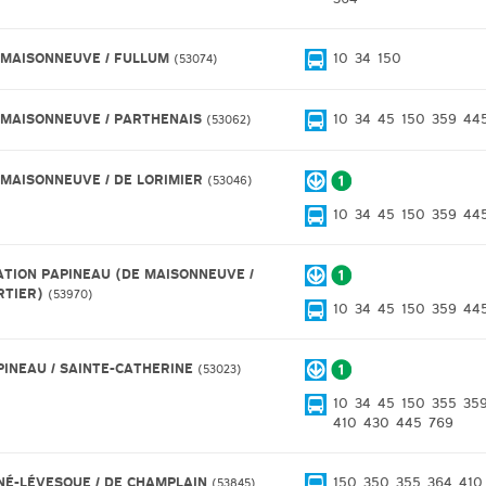
 MAISONNEUVE / FULLUM
10
34
150
53074
 MAISONNEUVE / PARTHENAIS
10
34
45
150
359
44
53062
 MAISONNEUVE / DE LORIMIER
53046
10
34
45
150
359
44
ATION PAPINEAU (DE MAISONNEUVE /
RTIER)
53970
10
34
45
150
359
44
PINEAU / SAINTE-CATHERINE
53023
10
34
45
150
355
35
410
430
445
769
NÉ-LÉVESQUE / DE CHAMPLAIN
150
350
355
364
410
53845