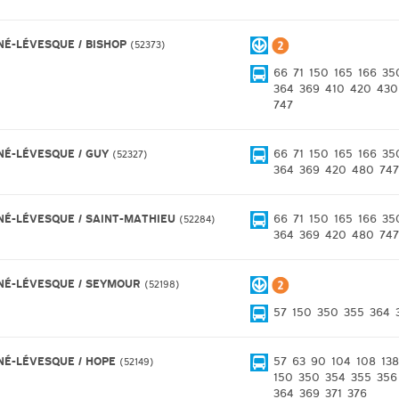
NÉ-LÉVESQUE / BISHOP
52373
66
71
150
165
166
35
364
369
410
420
430
747
NÉ-LÉVESQUE / GUY
66
71
150
165
166
35
52327
364
369
420
480
747
NÉ-LÉVESQUE / SAINT-MATHIEU
66
71
150
165
166
35
52284
364
369
420
480
747
NÉ-LÉVESQUE / SEYMOUR
52198
57
150
350
355
364
NÉ-LÉVESQUE / HOPE
57
63
90
104
108
138
52149
150
350
354
355
356
364
369
371
376