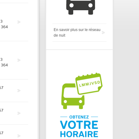
53
364
En savoir plus sur le réseau
de nuit
53
364
57
57
57