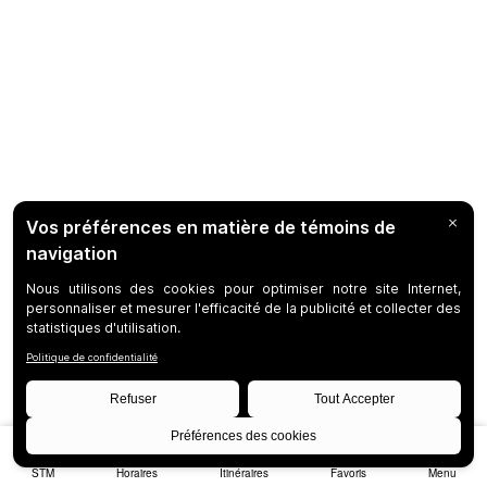
STM
Horaires
Itinéraires
Favoris
Menu