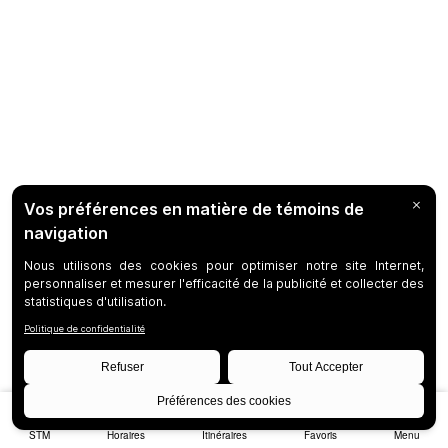
STM
Horaires
Itinéraires
Favoris
Menu