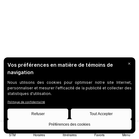
STM
Horaires
Itinéraires
Favoris
Menu