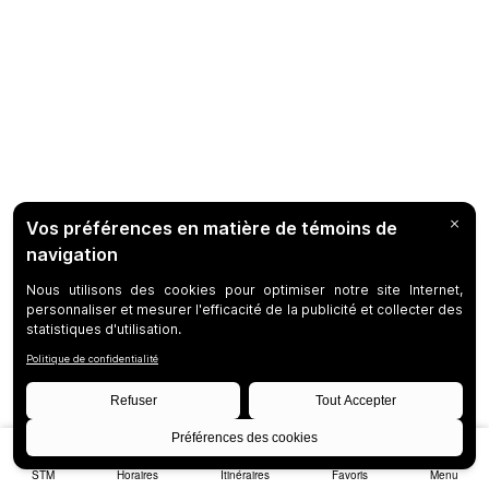
STM
Horaires
Itinéraires
Favoris
Menu