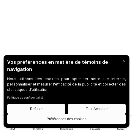
STM
Horaires
Itinéraires
Favoris
Menu