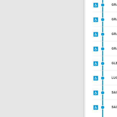
GR
GR
GR
GR
GL
LU
SA
SA