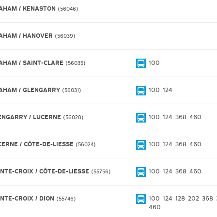
AHAM / KENASTON
56046
AHAM / HANOVER
56039
AHAM / SAINT-CLARE
100
56035
AHAM / GLENGARRY
100
124
56031
ENGARRY / LUCERNE
100
124
368
460
56028
CERNE / CÔTE-DE-LIESSE
100
124
368
460
56024
INTE-CROIX / CÔTE-DE-LIESSE
100
124
368
460
55756
INTE-CROIX / DION
100
124
128
202
368
55746
460