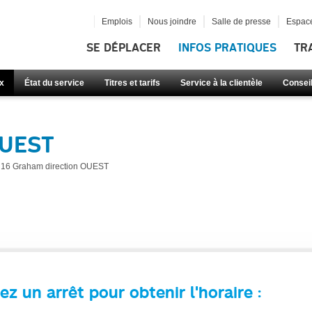
Emplois
Nous joindre
Salle de presse
Espace
SE DÉPLACER
INFOS PRATIQUES
TR
x
État du service
Titres et tarifs
Service à la clientèle
Consei
OUEST
16 Graham direction OUEST
ez un arrêt pour obtenir l'horaire :