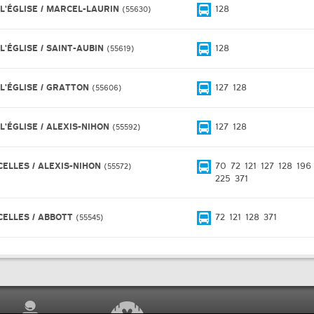
 L'ÉGLISE / MARCEL-LAURIN
128
55630
L'ÉGLISE / SAINT-AUBIN
128
55619
 L'ÉGLISE / GRATTON
127
128
55606
L'ÉGLISE / ALEXIS-NIHON
127
128
55592
CELLES / ALEXIS-NIHON
70
72
121
127
128
196
55572
225
371
CELLES / ABBOTT
72
121
128
371
55545