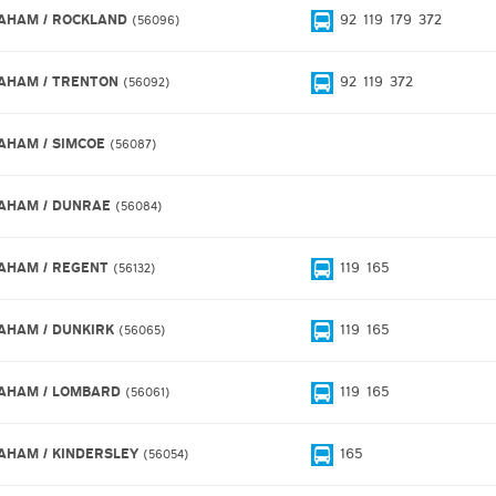
AHAM / ROCKLAND
92
119
179
372
56096
AHAM / TRENTON
92
119
372
56092
AHAM / SIMCOE
56087
AHAM / DUNRAE
56084
AHAM / REGENT
119
165
56132
AHAM / DUNKIRK
119
165
56065
AHAM / LOMBARD
119
165
56061
AHAM / KINDERSLEY
165
56054