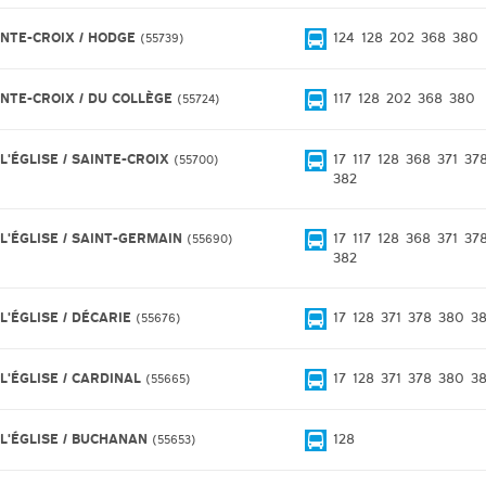
INTE-CROIX / HODGE
124
128
202
368
380
55739
INTE-CROIX / DU COLLÈGE
117
128
202
368
380
55724
L'ÉGLISE / SAINTE-CROIX
17
117
128
368
371
37
55700
382
 L'ÉGLISE / SAINT-GERMAIN
17
117
128
368
371
37
55690
382
L'ÉGLISE / DÉCARIE
17
128
371
378
380
3
55676
 L'ÉGLISE / CARDINAL
17
128
371
378
380
3
55665
 L'ÉGLISE / BUCHANAN
128
55653