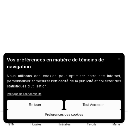
STM
Horaires
Itinéraires
Favoris
Menu