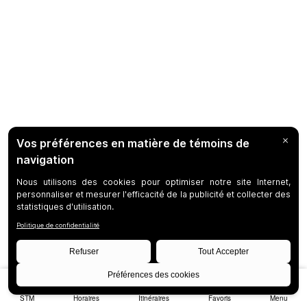
STM
Horaires
Itinéraires
Favoris
Menu