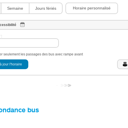
Horaire personnalisé
Semaine
Jours fériés
cessibilité
 :
her seulement les passages des bus avec rampe avant
à jour l'horaire
ondance bus