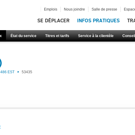
Emplois
Nous joindre
Salle de presse
Espace
SE DÉPLACER
INFOS PRATIQUES
TR
x
État du service
Titres et tarifs
Service à la clientèle
Consei
)
486 EST
53435
: