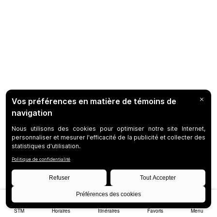
STM
Horaires
Itinéraires
Favoris
Menu