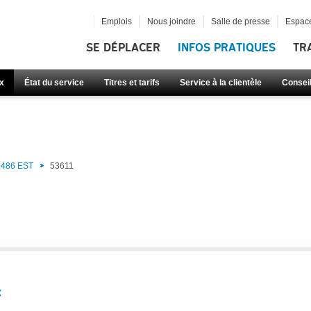
Emplois
Nous joindre
Salle de presse
Espace
SE DÉPLACER
INFOS PRATIQUES
TR
x
État du service
Titres et tarifs
Service à la clientèle
Consei
486 EST
53611
: