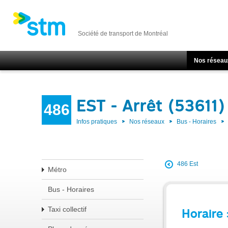
Société de transport de Montréal
Nos réseau
EST - Arrêt (53611)
486
Infos pratiques
Nos réseaux
Bus - Horaires
486 Est
Métro
Bus - Horaires
Taxi collectif
Horaire 