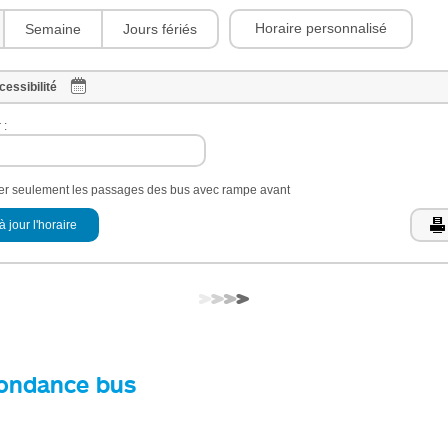
Horaire personnalisé
Semaine
Jours fériés
cessibilité
 :
her seulement les passages des bus avec rampe avant
à jour l'horaire
ondance bus