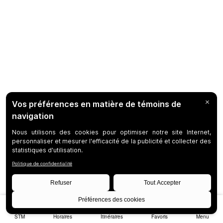
STM
Horaires
Itinéraires
Favoris
Menu