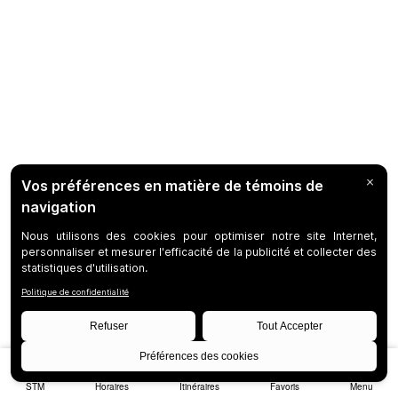
STM
Horaires
Itinéraires
Favoris
Menu