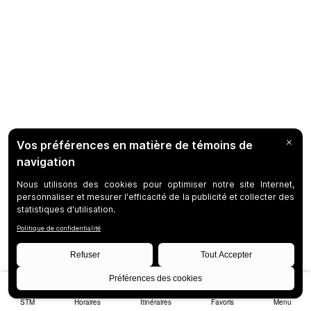
STM
Horaires
Itinéraires
Favoris
Menu