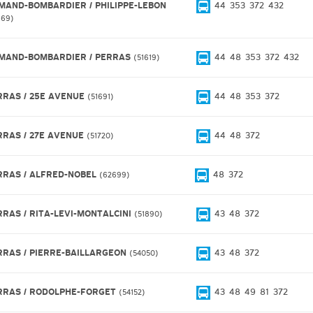
MAND-BOMBARDIER / PHILIPPE-LEBON
44
353
372
432
669
MAND-BOMBARDIER / PERRAS
44
48
353
372
432
51619
RRAS / 25E AVENUE
44
48
353
372
51691
RRAS / 27E AVENUE
44
48
372
51720
RRAS / ALFRED-NOBEL
48
372
62699
RRAS / RITA-LEVI-MONTALCINI
43
48
372
51890
RRAS / PIERRE-BAILLARGEON
43
48
372
54050
RRAS / RODOLPHE-FORGET
43
48
49
81
372
54152