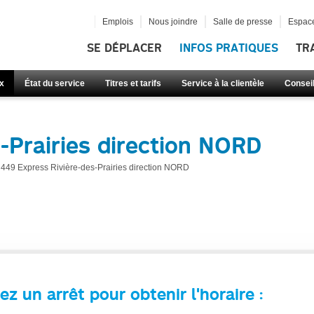
Emplois
Nous joindre
Salle de presse
Espace
SE DÉPLACER
INFOS PRATIQUES
TR
x
État du service
Titres et tarifs
Service à la clientèle
Consei
-Prairies direction NORD
449 Express Rivière-des-Prairies direction NORD
ez un arrêt pour obtenir l'horaire :