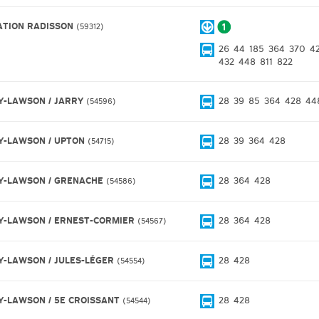
ATION RADISSON
59312
26
44
185
364
370
4
432
448
811
822
Y-LAWSON / JARRY
28
39
85
364
428
44
54596
Y-LAWSON / UPTON
28
39
364
428
54715
Y-LAWSON / GRENACHE
28
364
428
54586
Y-LAWSON / ERNEST-CORMIER
28
364
428
54567
Y-LAWSON / JULES-LÉGER
28
428
54554
Y-LAWSON / 5E CROISSANT
28
428
54544