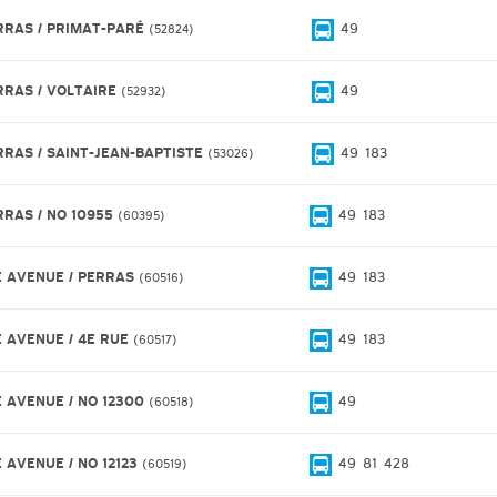
RRAS / PRIMAT-PARÉ
49
52824
RRAS / VOLTAIRE
49
52932
RRAS / SAINT-JEAN-BAPTISTE
49
183
53026
RRAS / NO 10955
49
183
60395
E AVENUE / PERRAS
49
183
60516
E AVENUE / 4E RUE
49
183
60517
E AVENUE / NO 12300
49
60518
E AVENUE / NO 12123
49
81
428
60519