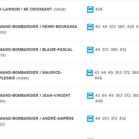
Y-LAWSON / 6E CROISSANT
428
54538
MAND-BOMBARDIER / HENRI-BOURASSA
40
44
372
380
428
4
026
MAND-BOMBARDIER / BLAISE-PASCAL
44
372
380
432
878
MAND-BOMBARDIER / MAURICE-
43
44
49
353
372
38
PLESSIS
448
61888
MAND-BOMBARDIER / JEAN-VINCENT
43
44
49
353
372
38
448
766
MAND-BOMBARDIER / ANDRÉ-AMPÈRE
44
353
372
432
722