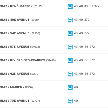
RRAS / RENÉ-MASSON
43
48
49
81
372
52125
RRAS / 49E AVENUE
43
49
372
53684
RRAS / 54E AVENUE
43
49
372
52303
RRAS / 57E AVENUE
43
49
86
372
54073
RRAS / RIVIÈRE-DES-PRAIRIES
43
49
86
372
52429
RRAS / 62E AVENUE
43
49
86
372
52519
RRAS / MARIEN
49
52558
RRAS / 70E AVENUE
49
52727