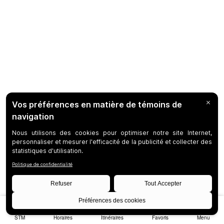
STM
Horaires
Itinéraires
Favoris
Menu