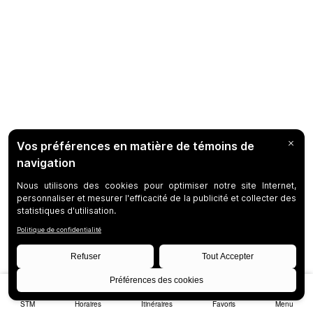
STM
Horaires
Itinéraires
Favoris
Menu