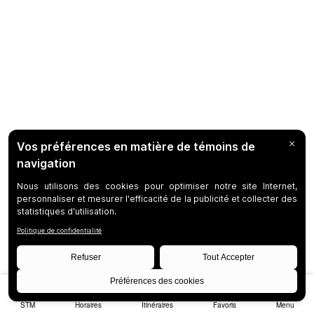
STM
Horaires
Itinéraires
Favoris
Menu