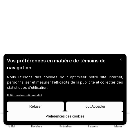
STM
Horaires
Itinéraires
Favoris
Menu