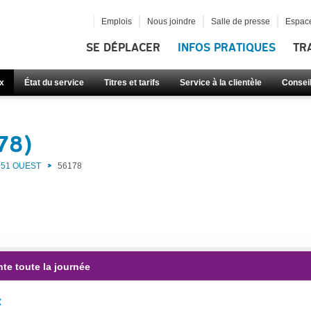
Emplois
Nous joindre
Salle de presse
Espace
SE DÉPLACER
INFOS PRATIQUES
TR
x
État du service
Titres et tarifs
Service à la clientèle
Consei
78)
51 OUEST
56178
te toute la journée
: