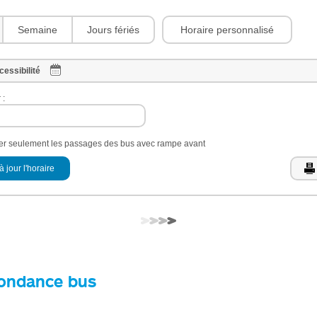
Horaire personnalisé
Semaine
Jours fériés
cessibilité
 :
her seulement les passages des bus avec rampe avant
à jour l'horaire
ondance bus