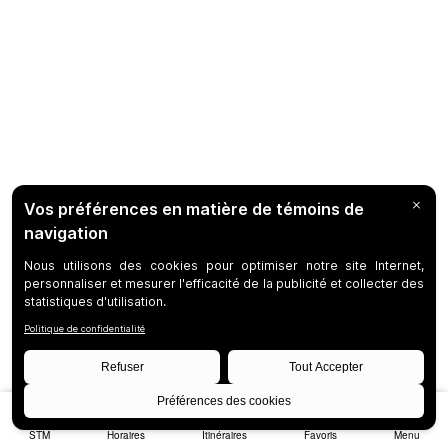
STM
Horaires
Itinéraires
Favoris
Menu