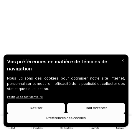
STM
Horaires
Itinéraires
Favoris
Menu