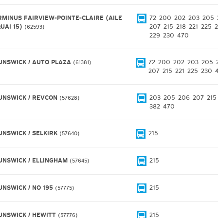
RMINUS FAIRVIEW-POINTE-CLAIRE (AILE
72
200
202
203
205
QUAI 15)
207
215
218
221
225
2
62593
229
230
470
UNSWICK / AUTO PLAZA
72
200
202
203
205
61381
207
215
221
225
230
UNSWICK / REVCON
203
205
206
207
215
57628
382
470
UNSWICK / SELKIRK
215
57640
UNSWICK / ELLINGHAM
215
57645
UNSWICK / NO 195
215
57775
UNSWICK / HEWITT
215
57776