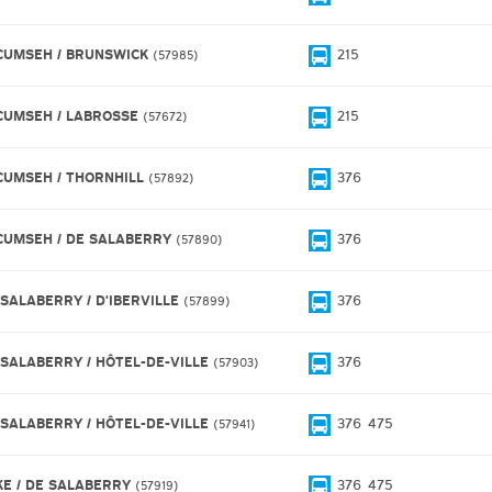
CUMSEH / BRUNSWICK
215
57985
CUMSEH / LABROSSE
215
57672
CUMSEH / THORNHILL
376
57892
CUMSEH / DE SALABERRY
376
57890
 SALABERRY / D'IBERVILLE
376
57899
 SALABERRY / HÔTEL-DE-VILLE
376
57903
 SALABERRY / HÔTEL-DE-VILLE
376
475
57941
KE / DE SALABERRY
376
475
57919