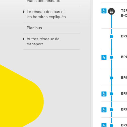
Plans des réseaux
TE
Le réseau des bus et
B-
les horaires expliqués
Planibus
BR
Autres réseaux de
transport
BR
BR
BR
BR
BR