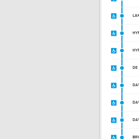
LA
HY
HY
DE
DA
DA
DA
BR