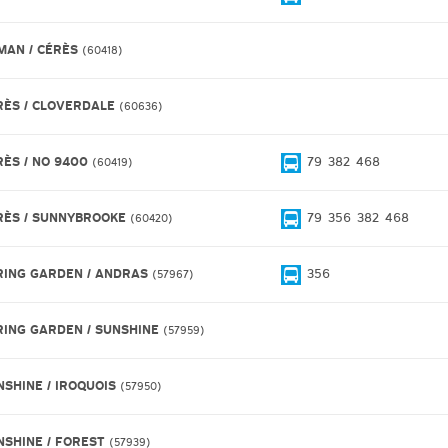
MAN / CÉRÈS
60418
RÈS / CLOVERDALE
60636
RÈS / NO 9400
79
382
468
60419
RÈS / SUNNYBROOKE
79
356
382
468
60420
RING GARDEN / ANDRAS
356
57967
RING GARDEN / SUNSHINE
57959
NSHINE / IROQUOIS
57950
NSHINE / FOREST
57939