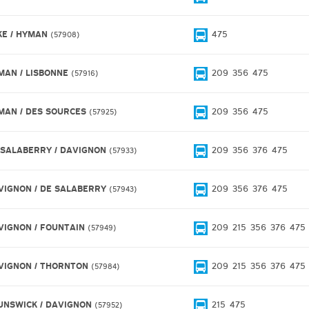
KE / HYMAN
475
57908
MAN / LISBONNE
209
356
475
57916
MAN / DES SOURCES
209
356
475
57925
 SALABERRY / DAVIGNON
209
356
376
475
57933
VIGNON / DE SALABERRY
209
356
376
475
57943
VIGNON / FOUNTAIN
209
215
356
376
475
57949
VIGNON / THORNTON
209
215
356
376
475
57984
UNSWICK / DAVIGNON
215
475
57952