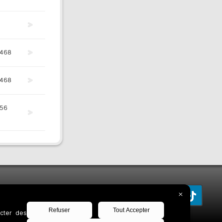
468
468
56