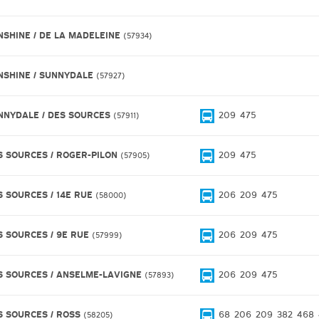
NSHINE / DE LA MADELEINE
57934
NSHINE / SUNNYDALE
57927
NNYDALE / DES SOURCES
209
475
57911
S SOURCES / ROGER-PILON
209
475
57905
S SOURCES / 14E RUE
206
209
475
58000
S SOURCES / 9E RUE
206
209
475
57999
S SOURCES / ANSELME-LAVIGNE
206
209
475
57893
S SOURCES / ROSS
68
206
209
382
468
58205