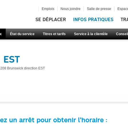
Emplois
Nous joindre
Salle de presse
Espace
SE DÉPLACER
INFOS PRATIQUES
TR
x
État du service
Titres et tarifs
Service à la clientèle
Consei
n EST
208 Brunswick direction EST
ez un arrêt pour obtenir l'horaire :