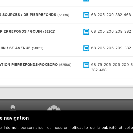
S SOURCES / DE PIERREFONDS
68
205
209
382
468
58198
 PIERREFONDS / GOUIN
68
205
206
209
382
58202
UIN / 6E AVENUE
68
205
206
209
382
58013
ATION PIERREFONDS-ROXBORO
68
79
205
206
209
3
62580
382
468
SERVICE À LA
TRAVAUX EN COURS
CLIENTÈLE