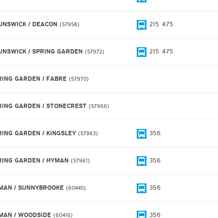
UNSWICK / DEACON
215
475
57958
UNSWICK / SPRING GARDEN
215
475
57972
RING GARDEN / FABRE
57970
RING GARDEN / STONECREST
57966
RING GARDEN / KINGSLEY
356
57963
RING GARDEN / HYMAN
356
57961
MAN / SUNNYBROOKE
356
60445
MAN / WOODSIDE
356
60416