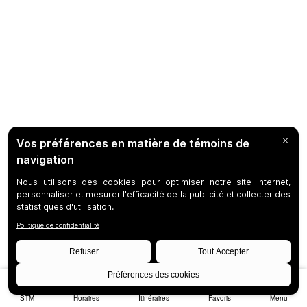
STM
Horaires
Itinéraires
Favoris
Menu