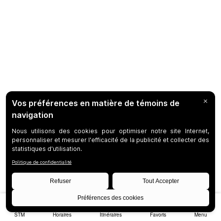
STM
Horaires
Itinéraires
Favoris
Menu