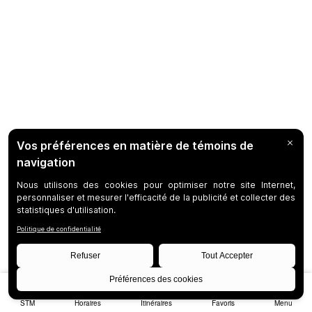
STM
Horaires
Itinéraires
Favoris
Menu