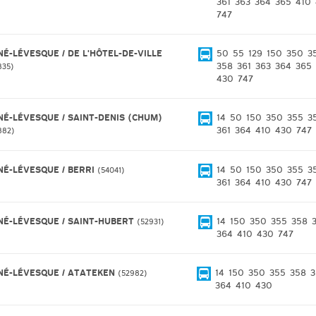
361
363
364
365
410
747
NÉ-LÉVESQUE / DE L'HÔTEL-DE-VILLE
50
55
129
150
350
3
358
361
363
364
365
835
430
747
NÉ-LÉVESQUE / SAINT-DENIS (CHUM)
14
50
150
350
355
3
361
364
410
430
747
882
NÉ-LÉVESQUE / BERRI
14
50
150
350
355
3
54041
361
364
410
430
747
NÉ-LÉVESQUE / SAINT-HUBERT
14
150
350
355
358
52931
364
410
430
747
NÉ-LÉVESQUE / ATATEKEN
14
150
350
355
358
3
52982
364
410
430