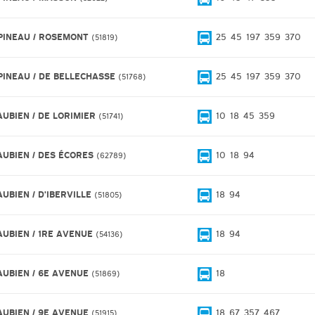
PINEAU / ROSEMONT
25
45
197
359
370
51819
PINEAU / DE BELLECHASSE
25
45
197
359
370
51768
AUBIEN / DE LORIMIER
10
18
45
359
51741
AUBIEN / DES ÉCORES
10
18
94
62789
AUBIEN / D'IBERVILLE
18
94
51805
AUBIEN / 1RE AVENUE
18
94
54136
AUBIEN / 6E AVENUE
18
51869
AUBIEN / 9E AVENUE
18
67
357
467
51915