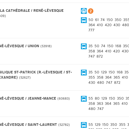
 LA CATHÉDRALE / RENÉ-LÉVESQUE
809
50
61
74
150
350
35
364
410
420
430
48
777
NÉ-LÉVESQUE / UNION
35
50
74
150
168
35
53918
358
364
410
420
430
747
872
ILIQUE ST-PATRICK (R.-LÉVESQUE / ST-
35
50
129
150
168
35
EXANDRE)
355
358
364
365
410
52627
430
480
747
872
NÉ-LÉVESQUE / JEANNE-MANCE
55
80
129
150
350
3
60683
358
363
364
365
410
480
747
NÉ-LÉVESQUE / SAINT-LAURENT
55
129
150
350
355
52782