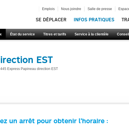
Emplois
Nous joindre
Salle de presse
Espace
SE DÉPLACER
INFOS PRATIQUES
TR
x
État du service
Titres et tarifs
Service à la clientèle
Consei
irection EST
445 Express Papineau direction EST
ez un arrêt pour obtenir l'horaire :