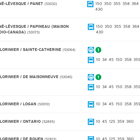
NÉ-LÉVESQUE / PANET
150
350
355
358
364
53032
430
NÉ-LÉVESQUE / PAPINEAU (MAISON
150
350
355
358
364
DIO-CANADA)
430
53073
 LORIMIER / SAINTE-CATHERINE
53064
10
34
45
150
358
35
 LORIMIER / DE MAISONNEUVE
53045
10
34
45
150
358
35
 LORIMIER / LOGAN
10
34
45
150
358
35
53010
 LORIMIER / ONTARIO
10
45
125
359
360
52895
 LORIMIER / DE ROUEN
10
45
125
359
360
52813