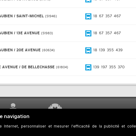
AUBIEN / SAINT-MICHEL
18
67
357
467
51946
AUBIEN / 13E AVENUE
18
67
357
467
51983
AUBIEN / 20E AVENUE
18
139
355
439
60634
E AVENUE / DE BELLECHASSE
139
197
355
370
61804
SERVICE À LA
TRAVAUX EN COURS
CLIENTÈLE