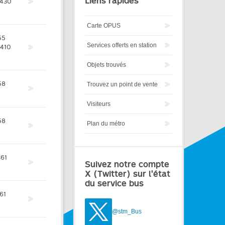
Liens rapides
430
Carte OPUS
55
Services offerts en station
410
Objets trouvés
58
Trouvez un point de vente
Visiteurs
58
Plan du métro
361
Suivez notre compte
X (Twitter) sur l'état
du service bus
61
@stm_Bus