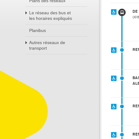
Plans des réseaux
DE
Le réseau des bus et
61
les horaires expliqués
Planibus
Autres réseaux de
transport
RE
BAS
AL
RE
RE