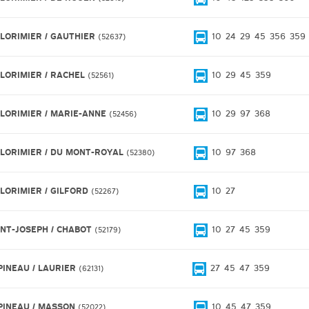
 LORIMIER / GAUTHIER
10
24
29
45
356
359
52637
 LORIMIER / RACHEL
10
29
45
359
52561
 LORIMIER / MARIE-ANNE
10
29
97
368
52456
 LORIMIER / DU MONT-ROYAL
10
97
368
52380
 LORIMIER / GILFORD
10
27
52267
INT-JOSEPH / CHABOT
10
27
45
359
52179
PINEAU / LAURIER
27
45
47
359
62131
PINEAU / MASSON
10
45
47
359
52022