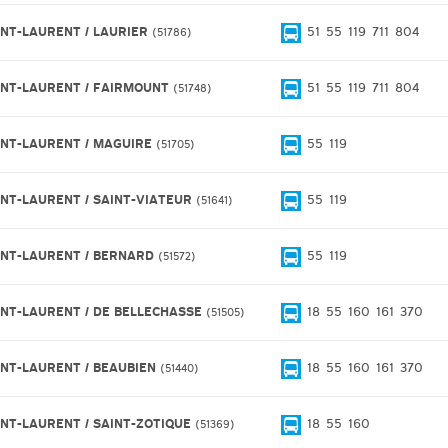
INT-LAURENT / LAURIER
51
55
119
711
804
51786
INT-LAURENT / FAIRMOUNT
51
55
119
711
804
51748
INT-LAURENT / MAGUIRE
55
119
51705
INT-LAURENT / SAINT-VIATEUR
55
119
51641
INT-LAURENT / BERNARD
55
119
51572
INT-LAURENT / DE BELLECHASSE
18
55
160
161
370
51505
INT-LAURENT / BEAUBIEN
18
55
160
161
370
51440
INT-LAURENT / SAINT-ZOTIQUE
18
55
160
51369