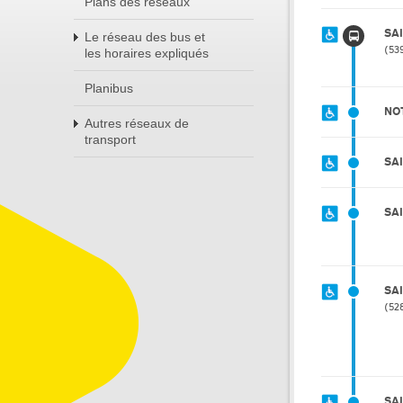
Plans des réseaux
SA
Le réseau des bus et
53
les horaires expliqués
Planibus
NO
Autres réseaux de
transport
SA
SA
SA
52
SA