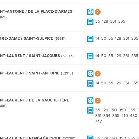
INT-ANTOINE / DE LA PLACE-D'ARMES
969
55
129
361
365
TRE-DAME / SAINT-SULPICE
14
50
55
129
361
365
53811
INT-LAURENT / SAINT-JACQUES
14
50
55
129
361
365
52947
INT-LAURENT / SAINT-ANTOINE
52918
14
50
55
129
361
365
INT-LAURENT / DE LA GAUCHETIÈRE
806
55
129
150
350
355
361
364
365
410
430
747
INT-LAURENT / RENÉ-LÉVESQUE
55
129
150
350
355
52780