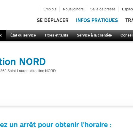
Emplois
Nous joindre
Salle de presse
Espace
SE DÉPLACER
INFOS PRATIQUES
TR
x
État du service
Titres et tarifs
Service à la clientèle
Consei
ction NORD
363 Saint-Laurent direction NORD
ez un arrêt pour obtenir l'horaire :