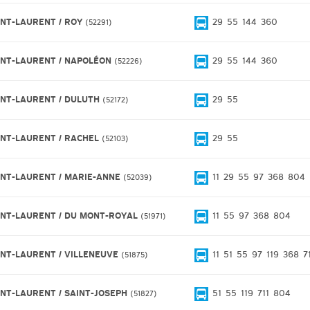
INT-LAURENT / ROY
29
55
144
360
52291
INT-LAURENT / NAPOLÉON
29
55
144
360
52226
INT-LAURENT / DULUTH
29
55
52172
INT-LAURENT / RACHEL
29
55
52103
INT-LAURENT / MARIE-ANNE
11
29
55
97
368
804
52039
INT-LAURENT / DU MONT-ROYAL
11
55
97
368
804
51971
INT-LAURENT / VILLENEUVE
11
51
55
97
119
368
7
51875
INT-LAURENT / SAINT-JOSEPH
51
55
119
711
804
51827