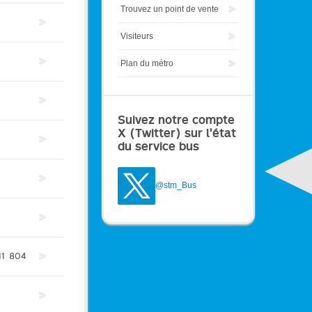
Trouvez un point de vente
Visiteurs
Plan du métro
Suivez notre compte
X (Twitter) sur l'état
du service bus
@stm_Bus
11
804