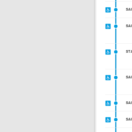
SA
SA
ST
SA
SA
SA