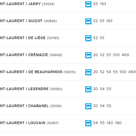
INT-LAURENT / JARRY
55
193
50934
INT-LAURENT / GUIZOT
52
55
193
50868
INT-LAURENT / DE LIÈGE
52
55
50785
INT-LAURENT / CRÉMAZIE
20
52
55
100
460
50668
INT-LAURENT / DE BEAUHARNOIS
20
52
54
55
100
460
50619
INT-LAURENT / LEGENDRE
20
54
55
50562
INT-LAURENT / CHABANEL
20
54
55
50518
INT-LAURENT / LOUVAIN
54
55
140
180
50457