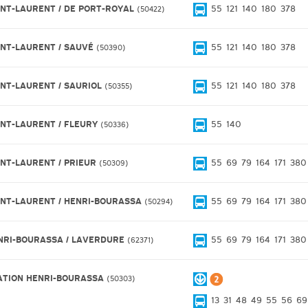
INT-LAURENT / DE PORT-ROYAL
55
121
140
180
378
50422
INT-LAURENT / SAUVÉ
55
121
140
180
378
50390
INT-LAURENT / SAURIOL
55
121
140
180
378
50355
INT-LAURENT / FLEURY
55
140
50336
INT-LAURENT / PRIEUR
55
69
79
164
171
380
50309
INT-LAURENT / HENRI-BOURASSA
55
69
79
164
171
380
50294
NRI-BOURASSA / LAVERDURE
55
69
79
164
171
380
62371
ATION HENRI-BOURASSA
50303
13
31
48
49
55
56
69