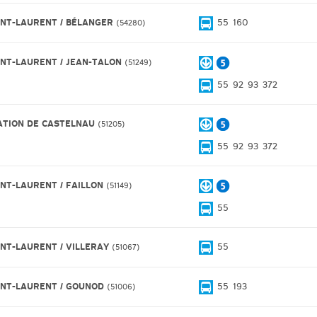
INT-LAURENT / BÉLANGER
55
160
54280
INT-LAURENT / JEAN-TALON
51249
55
92
93
372
ATION DE CASTELNAU
51205
55
92
93
372
INT-LAURENT / FAILLON
51149
55
INT-LAURENT / VILLERAY
55
51067
INT-LAURENT / GOUNOD
55
193
51006