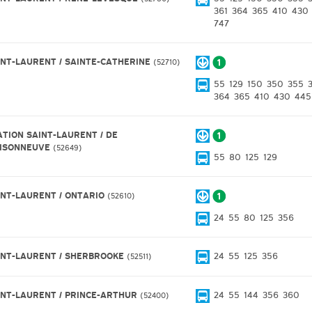
361
364
365
410
430
747
INT-LAURENT / SAINTE-CATHERINE
52710
55
129
150
350
355
364
365
410
430
445
ATION SAINT-LAURENT / DE
ISONNEUVE
52649
55
80
125
129
INT-LAURENT / ONTARIO
52610
24
55
80
125
356
INT-LAURENT / SHERBROOKE
24
55
125
356
52511
INT-LAURENT / PRINCE-ARTHUR
24
55
144
356
360
52400