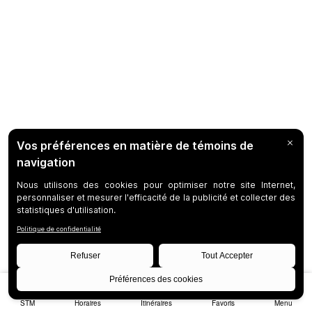
STM
Horaires
Itinéraires
Favoris
Menu