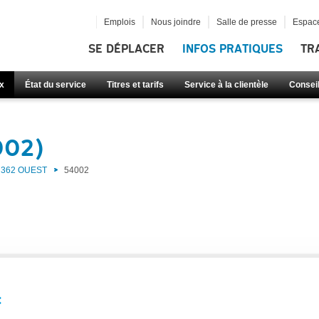
Emplois
Nous joindre
Salle de presse
Espace
SE DÉPLACER
INFOS PRATIQUES
TR
x
État du service
Titres et tarifs
Service à la clientèle
Consei
002)
362 OUEST
54002
: