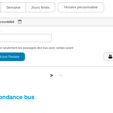
Horaire personnalisé
Semaine
Jours fériés
cessibilité
 :
her seulement les passages des bus avec rampe avant
à jour l'horaire
ondance bus