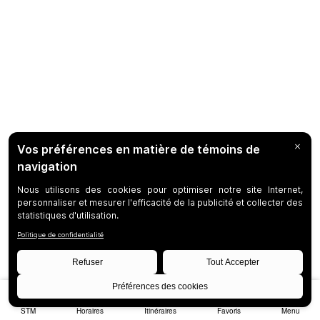
STM
Horaires
Itinéraires
Favoris
Menu