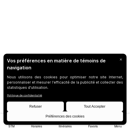
STM
Horaires
Itinéraires
Favoris
Menu